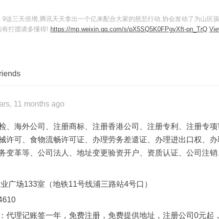
8、9这三天倍增,腾讯天天拿出一个亿来配合大家的慈悲行动,协会发动了为山区
如有打搅请多懂得!
https://mp.weixin.qq.com/s/pX5SQ5K0FPgyXft-pn_TrQ
Vi
riends
ars, 11 months ago
检、海外公司、注册商标、注册香港公司、注册专利、注册专项
械许可、食物流畅许可证、办理劳务差遣证、办理进出口权、办
务变革等、公司法人、地址变更验资开户、资质认证、公司注销
企业广场133室（地铁11号线浦三路站4号口）
610
：代理记账签一年，免费注册，免费提供地址，注册公司0元起，