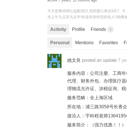
active 7 years, 11 months ago
今天是腾讯99公益配捐日,您的爱心将在9月7、
光上午九点至九点半!欢送转发给您的友人!/抱拳
Activity
Profile
Friends
0
Personal
Mentions
Favorites
F
姚文良
posted an update
7 ye
服务内容：公司注册、工商年
代理、财务外包、办理医疗器
理物流允许证、涉税征询、税
服务范畴：全上海区域
所在地：浦三路3058号长青
接洽人：宇科程老师13641954
服务简介：（强力优惠！！）