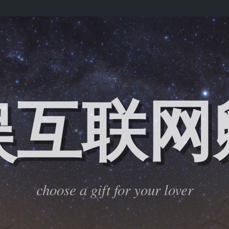
娱互联网
choose a gift for your lover