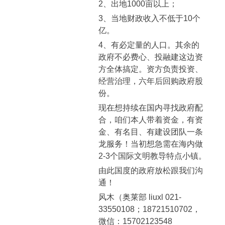
2、出地1000亩以上；
3、当地财政收入不低于10个
亿。
4、有必定量的人口。其余的
政府不必费心、投融建这边资
方全体搞定。资方负责投资、
经营治理，六年后回购政府股
份。
现在想持续在国内寻找政府配
合，咱们本人带着资金，有资
金、有名目、有建设团队一条
龙服务！当初想急需在海内做
2-3个国际文明教导特点小镇。
由此国度的政府放松跟我们沟
通！
风木（奥莱部 liuxl 021-
33550108；18721510702，
微信：15702123548