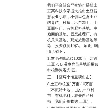
我们平台结合严密协作搭档土
豆高科技专家盛大推出土豆智
慧农业小镇，小镇里包含土豆
的育苗、种植、出产加工、土
豆面粉厂、有机肥料基地、中
粮回购基地、固废处理厂、有
机瓜果基地、观光旅游基地等
等。投资额度10亿。 须要用地
情形如下：
1.农业耕地流转1000亩，建设
土豆光 伏温室育苗基地跟果蔬
种植游览观光 区。
三、【蓝莓小镇重磅出击】
8.土豆种植区1万亩-10万亩
（不流转土地， 提供土豆种
苗，有机肥料，农夫自己种
植，我们定价收购 土豆）。